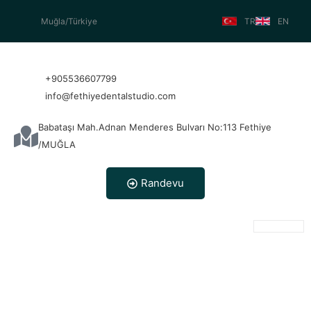
Muğla/Türkiye
TR
EN
Fethiye
+905536607799
info@fethiyedentalstudio.com
Babataşı Mah.Adnan Menderes Bulvarı No:113 Fethiye
/MUĞLA
Randevu