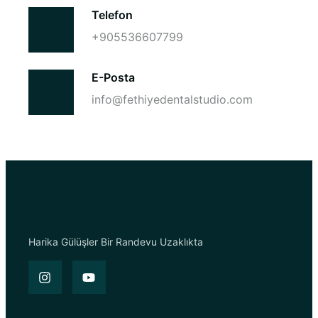
Telefon
+905536607799
E-Posta
info@fethiyedentalstudio.com
Harika Gülüşler Bir Randevu Uzaklıkta