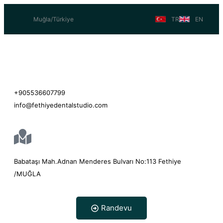
Muğla/Türkiye
TR
EN
Fethiye
+905536607799
info@fethiyedentalstudio.com
Babataşı Mah.Adnan Menderes Bulvarı No:113 Fethiye
/MUĞLA
Randevu