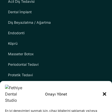
Acil Diş Tedavisi
Dental İmplant
Diş Beyazlatma / Ağartma
Endodonti
Köprü
Masseter Botox
Periodontal Tedavi
Protetik Tedavi
Ortodonti
Onayı Yönet
Zirkonyum Kaplama
En iyi deneyimleri sunmak için, cihaz bilgilerini saklamak ve/veya