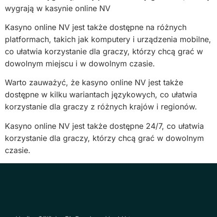
wygrają w kasynie online NV
Kasyno online NV jest także dostępne na różnych
platformach, takich jak komputery i urządzenia mobilne,
co ułatwia korzystanie dla graczy, którzy chcą grać w
dowolnym miejscu i w dowolnym czasie.
Warto zauważyć, że kasyno online NV jest także
dostępne w kilku wariantach językowych, co ułatwia
korzystanie dla graczy z różnych krajów i regionów.
Kasyno online NV jest także dostępne 24/7, co ułatwia
korzystanie dla graczy, którzy chcą grać w dowolnym
czasie.