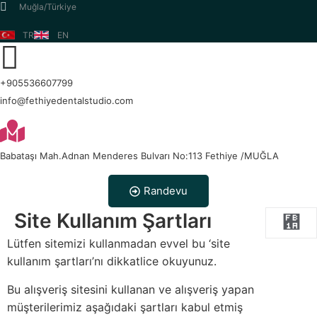
Muğla/Türkiye
TR
EN
Fethiye
+905536607799
info@fethiyedentalstudio.com
Babataşı Mah.Adnan Menderes Bulvarı No:113 Fethiye /MUĞLA
Randevu
Site Kullanım Şartları
Lütfen sitemizi kullanmadan evvel bu ‘site
kullanım şartları’nı dikkatlice okuyunuz.
Bu alışveriş sitesini kullanan ve alışveriş yapan
müşterilerimiz aşağıdaki şartları kabul etmiş