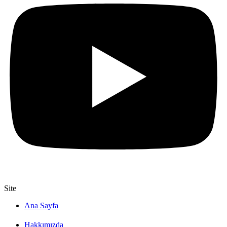
Site
Ana Sayfa
Hakkımızda