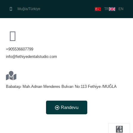
Muğla/Türkiye
TR
EN
Fethiye
+905536607799
info@fethiyedentalstudio.com
Babataşı Mah.Adnan Menderes Bulvarı No:113 Fethiye /MUĞLA
Randevu