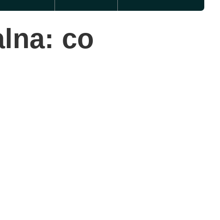
lna: co