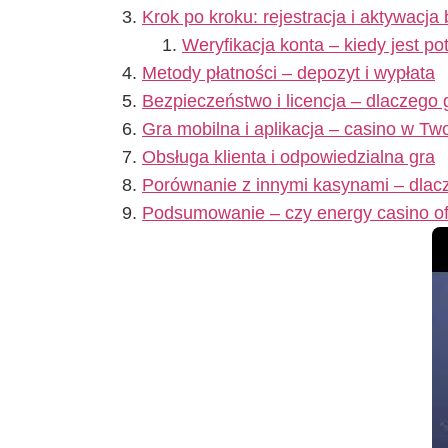
Krok po kroku: rejestracja i aktywacja
Weryfikacja konta – kiedy jest p
Metody płatności – depozyt i wypłata
Bezpieczeństwo i licencja – dlaczego 
Gra mobilna i aplikacja – casino w Two
Obsługa klienta i odpowiedzialna gra
Porównanie z innymi kasynami – dlac
Podsumowanie – czy energy casino ofe