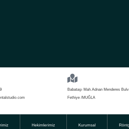
9
Babataşı Mah.Adnan Menderes Bulva
ntalstudio.com
Fethiye /MUĞLA
rimiz
Hekimlerimiz
Kurumsal
Rönt