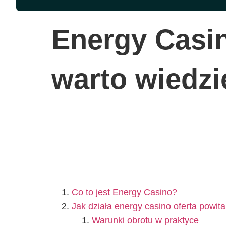
Energy Casin
warto wiedzi
Co to jest Energy Casino?
Jak działa energy casino oferta powit
Warunki obrotu w praktyce