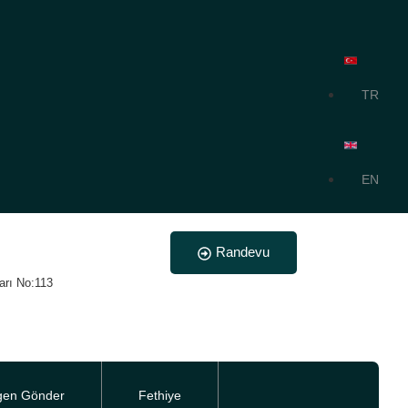
TR
EN
Randevu
rı No:113
gen Gönder
Fethiye